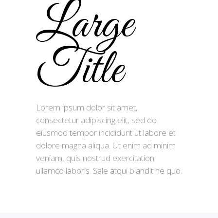
Large
Title
Lorem ipsum dolor sit amet,
consectetur adipiscing elit, sed do
eiusmod tempor incididunt ut labore et
dolore magna aliqua. Ut enim ad minim
veniam, quis nostrud exercitation
ullamco laboris. Sale atqui blandit ne quo.