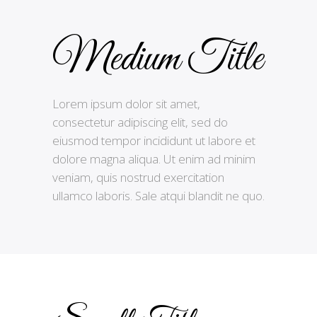
Medium Title
Lorem ipsum dolor sit amet,
consectetur adipiscing elit, sed do
eiusmod tempor incididunt ut labore et
dolore magna aliqua. Ut enim ad minim
veniam, quis nostrud exercitation
ullamco laboris. Sale atqui blandit ne quo.