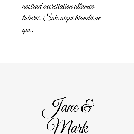
nostrud exercitation ullamco
laboris. Sale atqui blandit ne
quo.
Jane &
Mark