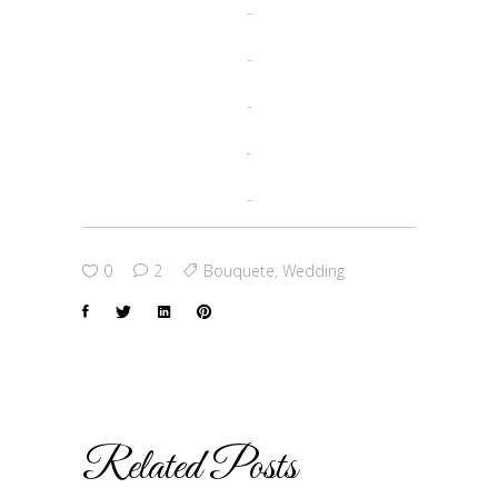
slot gacor
situs slot
jacktoto
situs togel
slot gacor
0
2
Bouquete
,
Wedding
Related Posts