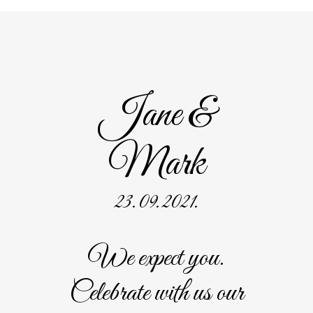
Jane &
Mark
23. 09. 2021.
We expect you.
Celebrate with us our