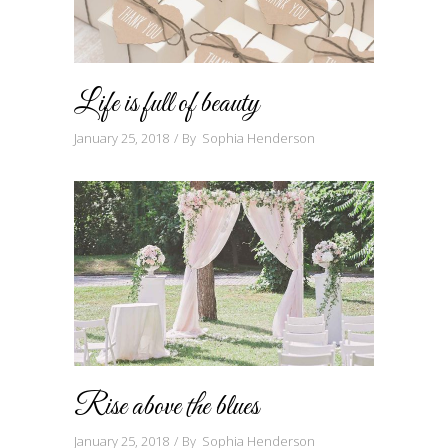
Life is full of beauty
January 25, 2018
By
Sophia Henderson
Rise above the blues
January 25, 2018
By
Sophia Henderson