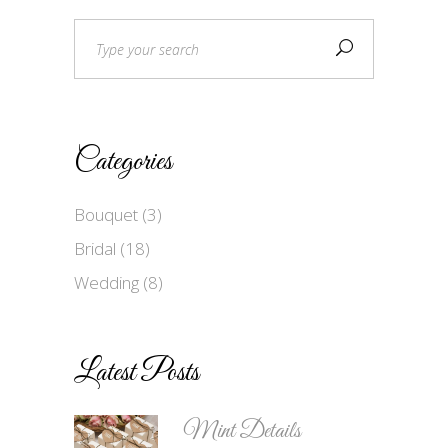
Search
for:
Categories
Bouquet
(3)
Bridal
(18)
Wedding
(8)
Latest Posts
Mint Details