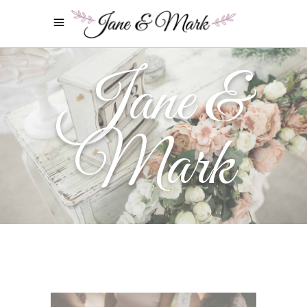
Jane &
Mark