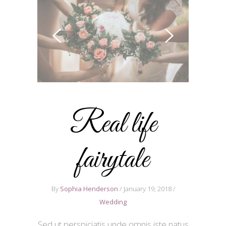
Real life
fairytale
By
Sophia Henderson
January 19, 2018
Wedding
Sed ut perspiciatis unde omnis iste natus