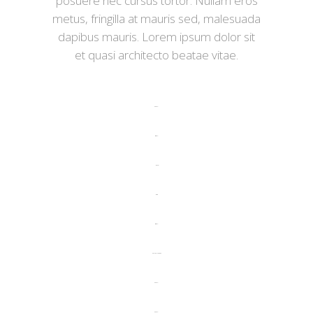
posuere nec cursus tortor. Nullam eros
metus, fringilla at mauris sed, malesuada
dapibus mauris. Lorem ipsum dolor sit
et quasi architecto beatae vitae.
toto togel
situs togel
link gacor
jacktoto
situs togel
myhouseoffurniture.com
toto togel
toto togel