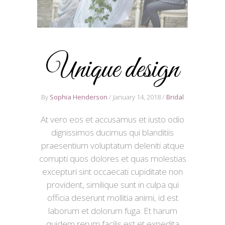
Unique design
By
Sophia Henderson
January 14, 2018
Bridal
At vero eos et accusamus et iusto odio
dignissimos ducimus qui blanditiis
praesentium voluptatum deleniti atque
corrupti quos dolores et quas molestias
excepturi sint occaecati cupiditate non
provident, similique sunt in culpa qui
officia deserunt mollitia animi, id est
laborum et dolorum fuga. Et harum
quidem rerum facilis est et expedita