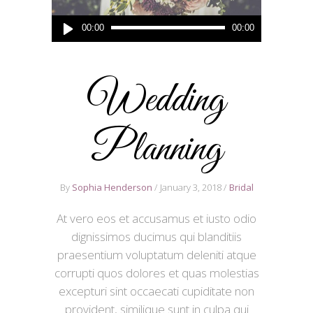
Audio
00:00
00:00
Player
Wedding
Planning
By
Sophia Henderson
January 3, 2018
Bridal
At vero eos et accusamus et iusto odio
dignissimos ducimus qui blanditiis
praesentium voluptatum deleniti atque
corrupti quos dolores et quas molestias
excepturi sint occaecati cupiditate non
provident, similique sunt in culpa qui