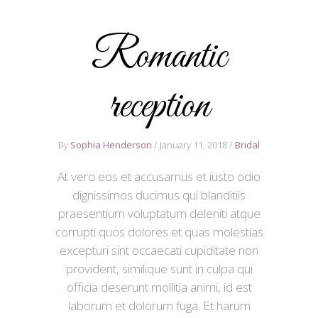
Romantic
reception
By
Sophia Henderson
January 11, 2018
Bridal
At vero eos et accusamus et iusto odio
dignissimos ducimus qui blanditiis
praesentium voluptatum deleniti atque
corrupti quos dolores et quas molestias
excepturi sint occaecati cupiditate non
provident, similique sunt in culpa qui
officia deserunt mollitia animi, id est
laborum et dolorum fuga. Et harum