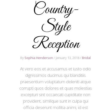
Country-
Style
Reception
By
Sophia Henderson
January 13, 2018
Bridal
At vero eos et accusamus et iusto odio
dignissimos ducimus qui blanditiis
praesentium voluptatum deleniti atque
corrupti quos dolores et quas molestias
excepturi sint occaecati cupiditate non
provident, similique sunt in culpa qui
officia deserunt mollitia animi, id est