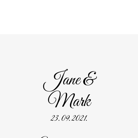
Jane &
Mark
23. 09. 2021.