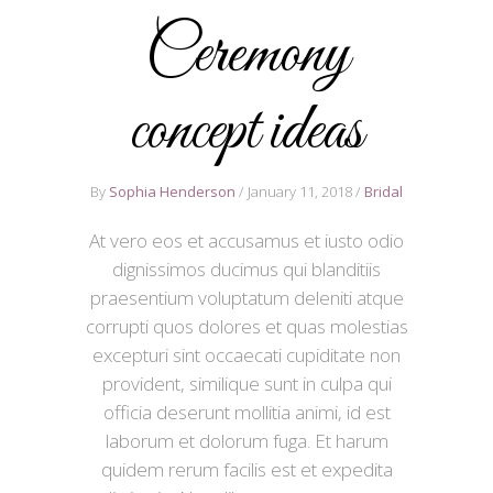
Ceremony
concept ideas
By
Sophia Henderson
January 11, 2018
Bridal
At vero eos et accusamus et iusto odio
dignissimos ducimus qui blanditiis
praesentium voluptatum deleniti atque
corrupti quos dolores et quas molestias
excepturi sint occaecati cupiditate non
provident, similique sunt in culpa qui
officia deserunt mollitia animi, id est
laborum et dolorum fuga. Et harum
quidem rerum facilis est et expedita