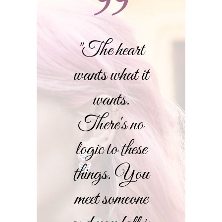
"The heart
wants what it
wants.
There's no
logic to these
things. You
meet someone