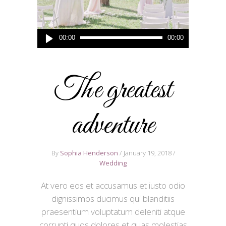
Audio
00:00
00:00
Player
The greatest
adventure
By
Sophia Henderson
January 19, 2018
Wedding
At vero eos et accusamus et iusto odio
dignissimos ducimus qui blanditiis
praesentium voluptatum deleniti atque
corrupti quos dolores et quas molestias