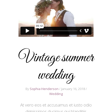
Vintage summer
wedding
By
Sophia Henderson
January 16, 2018
Wedding
At vero eos et accusamus et iusto odio
dignissimos ducimus qui blanditiis