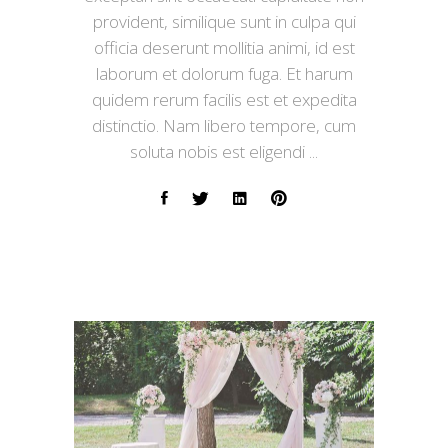
provident, similique sunt in culpa qui
officia deserunt mollitia animi, id est
laborum et dolorum fuga. Et harum
quidem rerum facilis est et expedita
distinctio. Nam libero tempore, cum
soluta nobis est eligendi