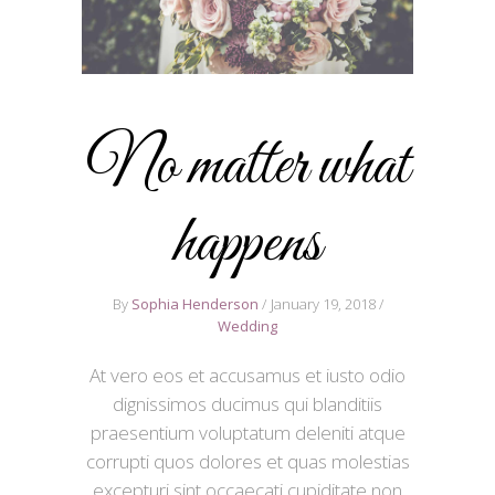
No matter what
happens
By
Sophia Henderson
January 19, 2018
Wedding
At vero eos et accusamus et iusto odio
dignissimos ducimus qui blanditiis
praesentium voluptatum deleniti atque
corrupti quos dolores et quas molestias
excepturi sint occaecati cupiditate non