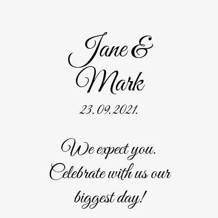
Jane &
Mark
23. 09. 2021.
We expect you.
Celebrate with us our
biggest day!