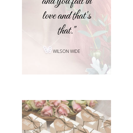
and you fall in
love and that's
that."
WILSON WIDE