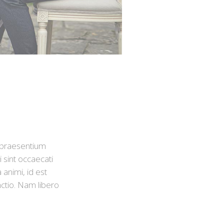
s praesentium
 sint occaecati
 animi, id est
nctio. Nam libero