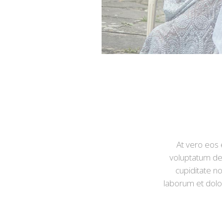
At vero eos 
voluptatum del
cupiditate no
laborum et dolor