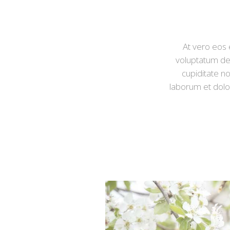
At vero eos 
voluptatum del
cupiditate no
laborum et dolor