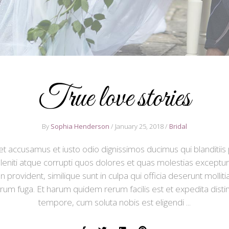
True love stories
By
Sophia Henderson
January 25, 2018
Bridal
et accusamus et iusto odio dignissimos ducimus qui blanditii
eniti atque corrupti quos dolores et quas molestias excepturi
n provident, similique sunt in culpa qui officia deserunt mollitia
um fuga. Et harum quidem rerum facilis est et expedita disti
tempore, cum soluta nobis est eligendi