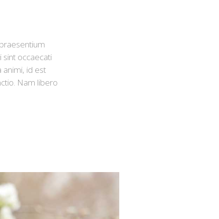
s praesentium
 sint occaecati
 animi, id est
nctio. Nam libero