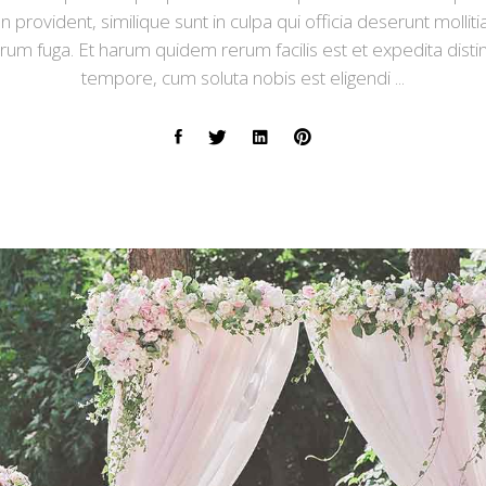
n provident, similique sunt in culpa qui officia deserunt mollitia
um fuga. Et harum quidem rerum facilis est et expedita disti
tempore, cum soluta nobis est eligendi