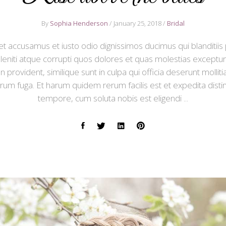
By
Sophia Henderson
January 25, 2018
Bridal
et accusamus et iusto odio dignissimos ducimus qui blanditii
eniti atque corrupti quos dolores et quas molestias excepturi
n provident, similique sunt in culpa qui officia deserunt mollitia
um fuga. Et harum quidem rerum facilis est et expedita disti
tempore, cum soluta nobis est eligendi