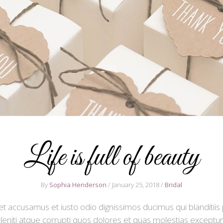
Life is full of beauty
By
Sophia Henderson
January 25, 2018
Bridal
et accusamus et iusto odio dignissimos ducimus qui blanditii
eniti atque corrupti quos dolores et quas molestias excepturi