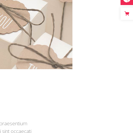
s praesentium
 sint occaecati